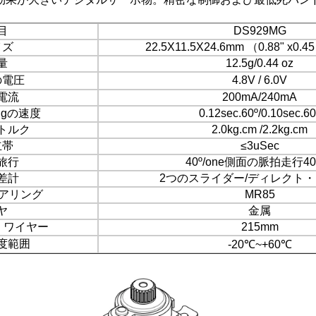
目
DS929MG
イズ
22.5X11.5X24.6mm （0.88" x0.45
量
12.5g/0.44 oz
の電圧
4.8V / 6.0V
電流
200mA/240mA
ingの速度
0.12sec.60º/0.10sec.60
トルク
2.0kg.cm /2.2kg.cm
立帯
≤3uSec
旅行
40º/one側面の脈拍走行40
差計
2つのスライダー/ディレクト
ベアリング
MR85
ヤ
金属
 ワイヤー
215mm
度範囲
-20℃~+60℃