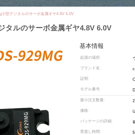
9g小型デジタルのサーボ金属ギヤ4.8V 6.0V
ジタルのサーボ金属ギヤ4.8V 6.0V
基本情報
起源の場所:
ブランド名:
c
証明:
C
モデル番号:
最小注文数量:
2
価格:
U
パッケージの詳細:
受渡し時間: