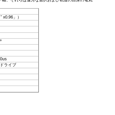
 " x0.96」）
º
0us
・ドライブ