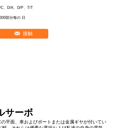
L/C、D/A、D/P、T/T
3000部分每の 日
接触
タルサーボ
RCの平面、車およびボートまたは金属ギヤが付いてい
ド幅、それらは優秀な選択および私達の自身の電気