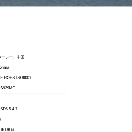
ウーシー、中国
orona
E ROHS ISO9001
DS929MG
SD6.5-4.7
箱
5-8仕事日