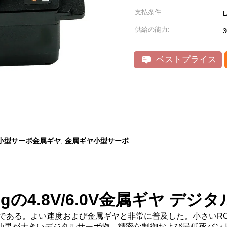
支払条件:
供給の能力:
ベストプライス
小型サーボ金属ギヤ
金属ギヤ小型サーボ
,
gの4.8V/6.0V金属ギヤ デジ
ーボである。よい速度および金属ギヤと非常に普及した。小さい
用効果が大きいデジタルサーボ物。精密な制御および最低死バン