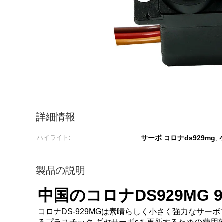
詳細情報
ハイライト:
サーボ コロナds929mg
,
製品の説明
中国のコロナDS929MG 9
コロナDS-929MGは素晴らしく小さく強力なサ
るプラスチック ギヤサーボsを更新するための費