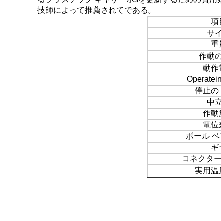
技師によって推薦されてである。
項
サ
重
作動
動作
Operate
停止の
中
作動
電位
ボール 
ギ
コネクター
実用温